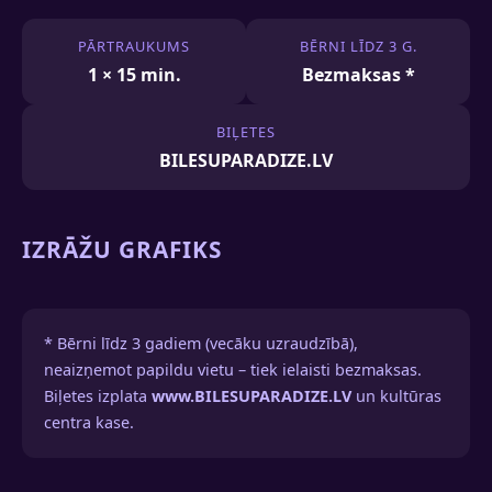
PĀRTRAUKUMS
BĒRNI LĪDZ 3 G.
1 × 15 min.
Bezmaksas *
BIĻETES
BILESUPARADIZE.LV
IZRĀŽU GRAFIKS
* Bērni līdz 3 gadiem (vecāku uzraudzībā),
neaizņemot papildu vietu – tiek ielaisti bezmaksas.
Biļetes izplata
www.BILESUPARADIZE.LV
un kultūras
centra kase.