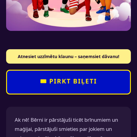
Atnesiet uzzīmētu klaunu – saņemsiet dāvanu!
🎟 PIRKT BIĻETI
Ak nē! Bērni ir pārstājuši ticēt brīnumiem un
maģijai, pārstājuši smieties par jokiem un