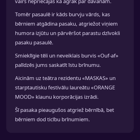
vairs nepriecājas kā agrāk par dāvanām.
Tomēr pasaulē ir kāds burvju vārds, kas
bērniem atgādina pasaku, atgriežot viņiem
humora izjūtu un pārvēršot parastu dzīvokli
pasaku pasaulē.
Smieklīgie tēli un neveiklais burvis «Ouf-af»
palīdzēs jums saskatīt īstu brīnumu.
Aicinām uz teātra rezidentu «MASKAS» un
starptautisku festivālu laureātu «ORANGE
MOOD» klaunu korporācijas izrādi.
Šī pasaka pieaugušos atgriež bērnībā, bet
bērniem dod ticību brīnumiem.